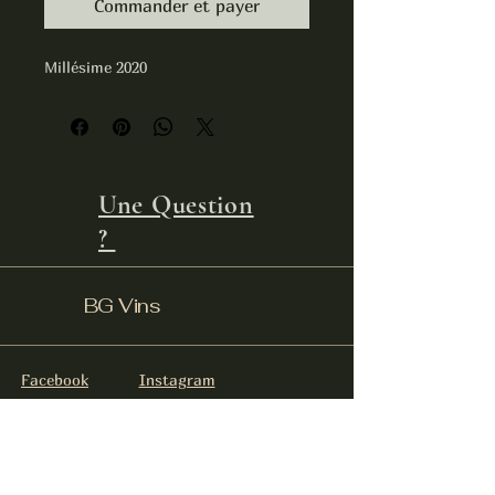
Commander et payer
Millésime 2020
Une Question
?
BG Vins
Facebook
Instagram
info@bgvins.be
0032473933707