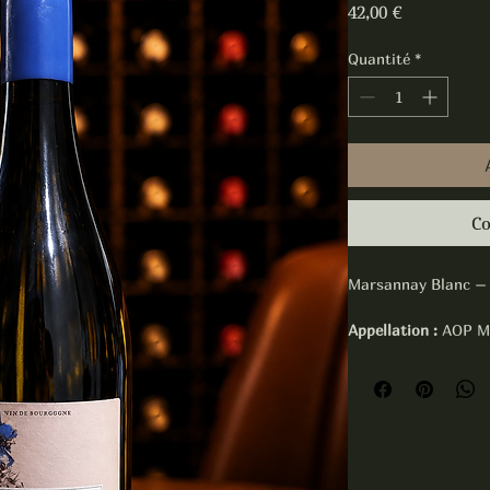
Prix
42,00 €
Quantité
*
Co
Marsannay Blanc – 
Appellation :
AOP Ma
Cépage :
100 % Cha
Région :
Côte de Nui
Le Marsannay Blanc
Chardonnay de carac
calcaires de Marsan
élevé sur lies fines,