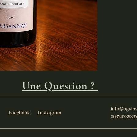
fraîcheur, finesse e
expression du terro
Notes de dégustati
🍷
Robe :
Jaune pâle 
👃
Nez :
Arômes délic
pêche blanche et un
👄
Bouche :
Attaque v
soyeuse et finale lo
pierre à fusil.
Accords mets & vin
Poissons nobles
Fruits de mer et
Volaille à la crè
Une Question ?
Risotto aux cha
Fromages à pâte 
Température de ser
10 à 12 °C
info@bgvins
Potentiel de garde
Facebook
Instagram
5 à 8 ans
0032473933
Pourquoi on l'aime 
Un grand Chardonnay
fraîcheur et profon