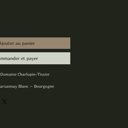
Ajouter au panier
mmander et payer
Domaine Charlopin-Tissier
rsannay Blanc – Bourgogne
rdonnay
ts, Bourgogne
 du Domaine Charlopin-Tissier est un
tère, issu des coteaux argilo-
nay-la-Côte. Élaboré avec précision et
 il séduit par son équilibre entre