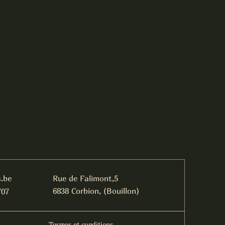
t élégance, tout en offrant une belle
ir bourguignon.
on
brillant aux reflets dorés.
ats de fleurs blanches, d'agrumes, de
e subtile touche beurrée et minérale.
ive et précise, belle tension, texture
ngue aux notes de fruits blancs et de
s
 crustacés
me
mpignons
molle (Brillat-Savarin, Chaource…)
vice
.be
Rue de Falimont,5
6838 Corbion, (Bouillon)
707
chez BG Vins ❤️
 de Bourgogne qui allie finesse,
deur. Une cuvée élégante qui
Termes et conditions