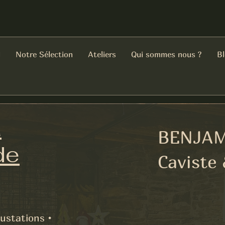
l
Notre Sélection
Ateliers
Qui sommes nous ?
B
à
BENJAM
de
Caviste
ustations •