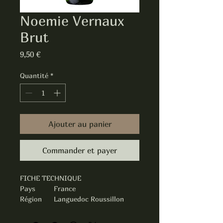
Noemie Vernaux
Brut
Prix
9,50 €
Quantité
*
Ajouter au panier
Commander et payer
FICHE TECHNIQUE
Pays
France
Région
Languedoc Roussillon
Appellatio
Vin Mousseux
n