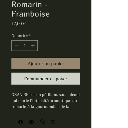
Romarin -
Framboise
Prix
17,00 €
Quantité
*
Ajouter au panier
Commander et payer
OSAN RF est un pétillant sans alcool
qui marie l’intensité aromatique du
romarin à la gourmandise de la
framboise et à une touche
surprenante de poivron. Une
création audacieuse, fruitée et